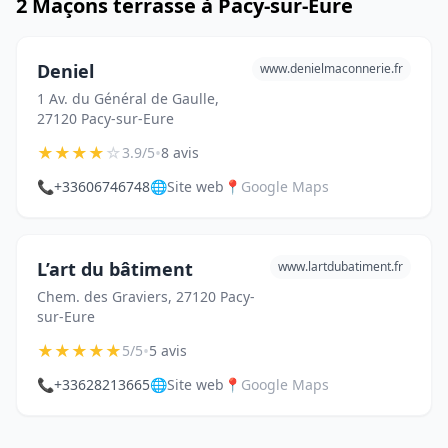
2 Maçons terrasse à Pacy-sur-Eure
Deniel
www.denielmaconnerie.fr
1 Av. du Général de Gaulle,
27120 Pacy-sur-Eure
★
★
★
★
☆
•
3.9/5
8 avis
📞
+33606746748
🌐
Site web
📍
Google Maps
L’art du bâtiment
www.lartdubatiment.fr
Chem. des Graviers, 27120 Pacy-
sur-Eure
★
★
★
★
★
•
5/5
5 avis
📞
+33628213665
🌐
Site web
📍
Google Maps