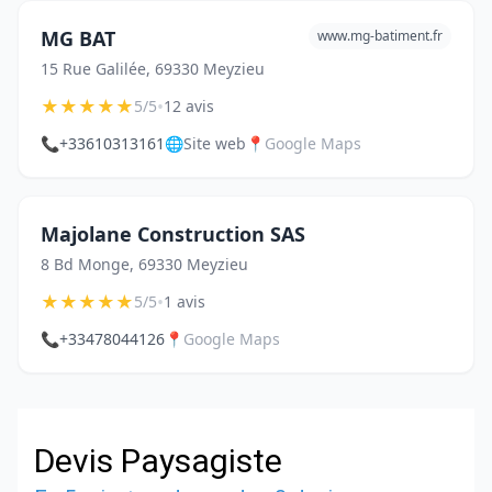
MG BAT
www.mg-batiment.fr
15 Rue Galilée, 69330 Meyzieu
★
★
★
★
★
•
5/5
12 avis
📞
+33610313161
🌐
Site web
📍
Google Maps
Majolane Construction SAS
8 Bd Monge, 69330 Meyzieu
★
★
★
★
★
•
5/5
1 avis
📞
+33478044126
📍
Google Maps
Devis Paysagiste