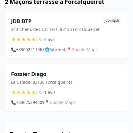
2 Maçons terrasse à Forcalqueiret
JDB BTP
jdb-btp.fr
343 Chem. des Carriers, 83136 Forcalqueiret
★
★
★
★
★
•
5/5
3 avis
📞
+33652511967
🌐
Site web
📍
Google Maps
Fossier Diego
La Calade, 83136 Forcalqueiret
★
★
★
★
★
•
5/5
1 avis
📞
+33625394209
📍
Google Maps