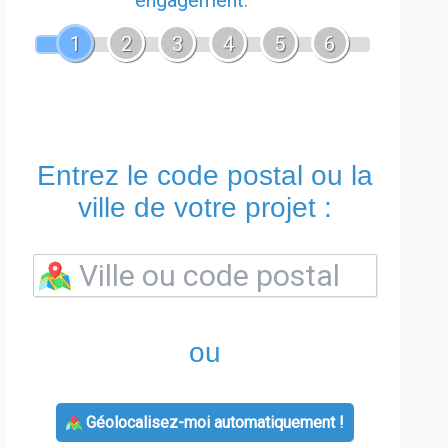
engagement.
1
2
3
4
5
6
Entrez le code postal ou la
ville de votre projet :
ou
Géolocalisez-moi automatiquement !