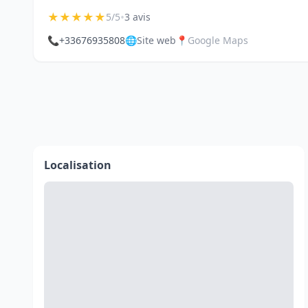
★
★
★
★
★
•
5/5
3 avis
📞
+33676935808
🌐
Site web
📍
Google Maps
Localisation