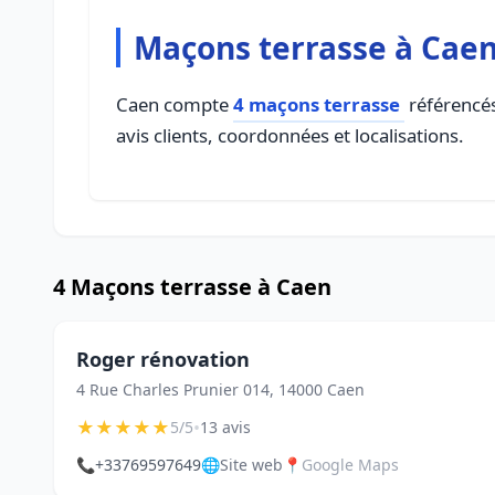
Maçons terrasse à Cae
Caen compte
4 maçons terrasse
référencés
avis clients, coordonnées et localisations.
4 Maçons terrasse à Caen
Roger rénovation
4 Rue Charles Prunier 014, 14000 Caen
★
★
★
★
★
•
5/5
13 avis
📞
+33769597649
🌐
Site web
📍
Google Maps