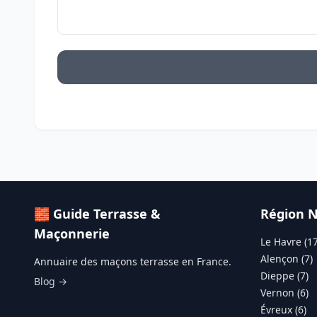
🧱 Guide Terrasse &
Région 
Maçonnerie
Le Havre (17
Alençon (7)
Annuaire des maçons terrasse en France.
Dieppe (7)
Blog →
Vernon (6)
Évreux (6)