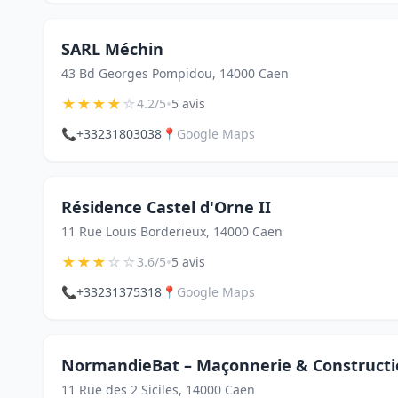
SARL Méchin
43 Bd Georges Pompidou, 14000 Caen
★
★
★
★
☆
•
4.2/5
5 avis
📞
+33231803038
📍
Google Maps
Résidence Castel d'Orne II
11 Rue Louis Borderieux, 14000 Caen
★
★
★
☆
☆
•
3.6/5
5 avis
📞
+33231375318
📍
Google Maps
NormandieBat – Maçonnerie & Construct
11 Rue des 2 Siciles, 14000 Caen