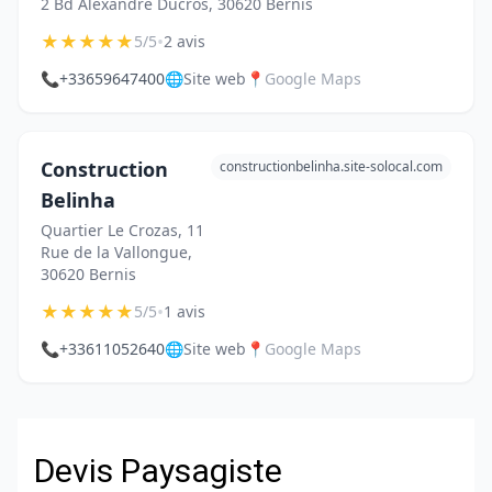
2 Bd Alexandre Ducros, 30620 Bernis
★
★
★
★
★
•
5/5
2 avis
📞
+33659647400
🌐
Site web
📍
Google Maps
Construction
constructionbelinha.site-solocal.com
Belinha
Quartier Le Crozas, 11
Rue de la Vallongue,
30620 Bernis
★
★
★
★
★
•
5/5
1 avis
📞
+33611052640
🌐
Site web
📍
Google Maps
Devis Paysagiste