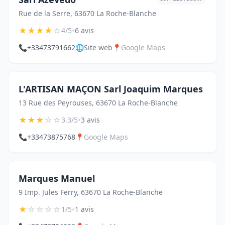
Rue de la Serre, 63670 La Roche-Blanche
★
★
★
★
☆
•
4/5
6 avis
📞
+33473791662
🌐
Site web
📍
Google Maps
L'ARTISAN MAÇON Sarl Joaquim Marques
13 Rue des Peyrouses, 63670 La Roche-Blanche
★
★
★
☆
☆
•
3.3/5
3 avis
📞
+33473875768
📍
Google Maps
Marques Manuel
9 Imp. Jules Ferry, 63670 La Roche-Blanche
★
☆
☆
☆
☆
•
1/5
1 avis