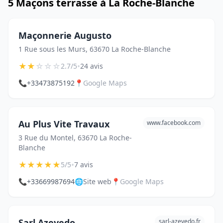
5 Maçons terrasse à La Roche-Blanche
Maçonnerie Augusto
1 Rue sous les Murs, 63670 La Roche-Blanche
★
★
☆
☆
☆
•
2.7/5
24 avis
📞
+33473875192
📍
Google Maps
Au Plus Vite Travaux
www.facebook.com
3 Rue du Montel, 63670 La Roche-
Blanche
★
★
★
★
★
•
5/5
7 avis
📞
+33669987694
🌐
Site web
📍
Google Maps
Sarl Azevedo
sarl-azevedo.fr