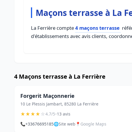
Maçons terrasse à La F
La Ferrière compte
4 maçons terrasse
référ
d'établissements avec avis clients, coordonné
4 Maçons terrasse à La Ferrière
Forgerit Maçonnerie
10 Le Plessis Jambart, 85280 La Ferrière
★
★
★
★
☆
•
4.7/5
13 avis
📞
+33676695185
🌐
Site web
📍
Google Maps