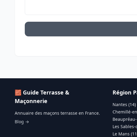
🧱 Guide Terrasse &
Région P
Maçonnerie
Nantes (14)
Chemillé-en
Annuaire des maçons terrasse en France.
Beaupréau-
Blog →
Les Sables-
Le Mans (11