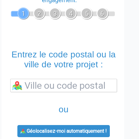
engagement.
1
2
3
4
5
6
Entrez le code postal ou la
ville de votre projet :
ou
Géolocalisez-moi automatiquement !