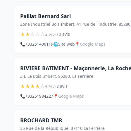
Paillat Bernard Sarl
Zone Industriel Bois Imbert, 41 rue de l'industrie, 85280
★
★
☆
☆
☆
•
2.6/5
10 avis
📞
+33251406119
🌐
Site web
📍
Google Maps
RIVIERE BATIMENT - Maçonnerie, La Roche
Z.I. Le Bois Imbert, 85280, La Ferrière
★
★
★
★
☆
•
4.4/5
8 avis
📞
+33251984227
📍
Google Maps
BROCHARD TMR
35 Rue de la République, 37110 La Ferrière