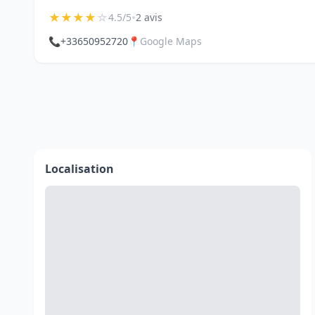
★
★
★
★
☆
•
4.5/5
2 avis
📞
+33650952720
📍
Google Maps
Localisation