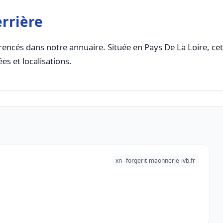
errière
encés dans notre annuaire. Située en Pays De La Loire, cett
es et localisations.
xn--forgerit-maonnerie-ivb.fr