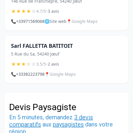
146 Rue de Franchepré, 54240 Jœuf
★
★
★
★
☆
•
4.7/5
3 avis
📞
+33971569068
🌐
Site web
📍
Google Maps
Sarl FALLETTA BATITOIT
5 Rue du Sa, 54240 Jœuf
★
★
★
☆
☆
•
3.5/5
2 avis
📞
+33382223798
📍
Google Maps
Devis Paysagiste
En 5 minutes, demandez
3 devis
comparatifs
aux
paysagistes
dans votre
région.