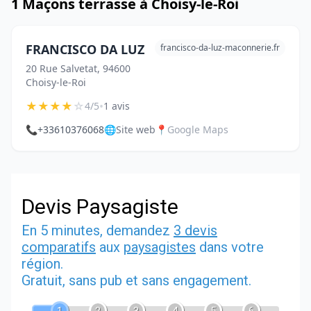
1 Maçons terrasse à Choisy-le-Roi
FRANCISCO DA LUZ
francisco-da-luz-maconnerie.fr
20 Rue Salvetat, 94600
Choisy-le-Roi
★
★
★
★
☆
•
4/5
1 avis
📞
+33610376068
🌐
Site web
📍
Google Maps
Devis Paysagiste
En 5 minutes, demandez
3 devis
comparatifs
aux
paysagistes
dans votre
région.
Gratuit, sans pub et sans engagement.