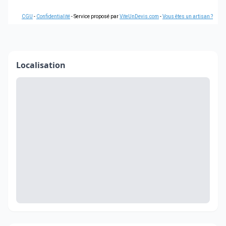
CGU
-
Confidentialité
- Service proposé par
ViteUnDevis.com
-
Vous êtes un artisan ?
Localisation