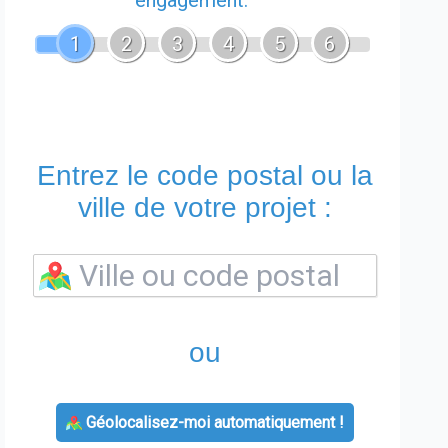
engagement.
1
2
3
4
5
6
Entrez le code postal ou la
ville de votre projet :
ou
Géolocalisez-moi automatiquement !