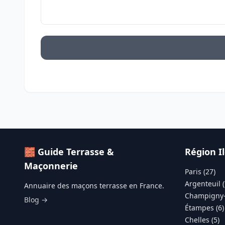
🧱 Guide Terrasse &
Région I
Maçonnerie
Paris (27)
Argenteuil (
Annuaire des maçons terrasse en France.
Champigny-
Blog →
Étampes (6)
Chelles (5)