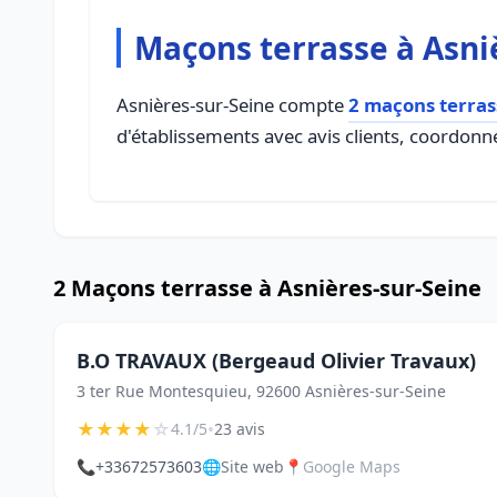
Maçons terrasse à Asni
Asnières-sur-Seine compte
2 maçons terras
d'établissements avec avis clients, coordonné
2 Maçons terrasse à Asnières-sur-Seine
B.O TRAVAUX (Bergeaud Olivier Travaux)
3 ter Rue Montesquieu, 92600 Asnières-sur-Seine
★
★
★
★
☆
•
4.1/5
23 avis
📞
+33672573603
🌐
Site web
📍
Google Maps