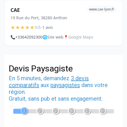
CAE
www.cae-lyon.fr
19 Rue du Port, 38280 Anthon
★
★
★
★
★
•
5/5
1 avis
📞
+33642092300
🌐
Site web
📍
Google Maps
Devis Paysagiste
En 5 minutes, demandez
3 devis
comparatifs
aux
paysagistes
dans votre
région.
Gratuit, sans pub et sans engagement.
1
2
3
4
5
6