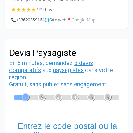
★
★
★
★
★
•
5/5
1 avis
📞
+33620359164
🌐
Site web
📍
Google Maps
Devis Paysagiste
En 5 minutes, demandez
3 devis
comparatifs
aux
paysagistes
dans votre
région.
Gratuit, sans pub et sans engagement.
1
2
3
4
5
6
Entrez le code postal ou la