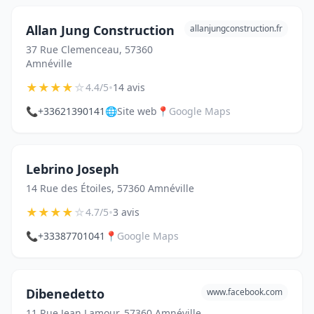
Allan Jung Construction
allanjungconstruction.fr
37 Rue Clemenceau, 57360
Amnéville
★
★
★
★
☆
•
4.4/5
14 avis
📞
+33621390141
🌐
Site web
📍
Google Maps
Lebrino Joseph
14 Rue des Étoiles, 57360 Amnéville
★
★
★
★
☆
•
4.7/5
3 avis
📞
+33387701041
📍
Google Maps
Dibenedetto
www.facebook.com
11 Rue Jean Lamour, 57360 Amnéville